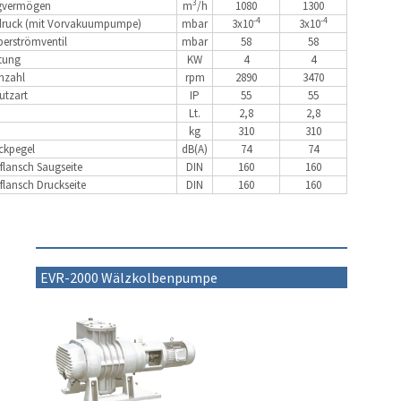
3
gvermögen
m
/h
1080
1300
-4
-4
druck (mit Vorvakuumpumpe)
mbar
3x10
3x10
erströmventil
mbar
58
58
tung
KW
4
4
hzahl
rpm
2890
3470
utzart
IP
55
55
Lt.
2,8
2,8
kg
310
310
ckpegel
dB(A)
74
74
flansch Saugseite
DIN
160
160
flansch Druckseite
DIN
160
160
EVR-2000 Wälzkolbenpumpe
im Shop öffnen