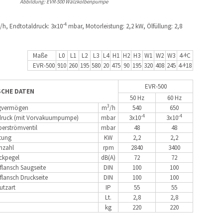
Abbildung: EVR-500 Wälzkolbenpumpe
-4
/h, Endtotaldruck: 3x10
mbar, Motorleistung: 2,2 kW, Ölfüllung: 2,8
Maße
L0
L1
L2
L3
L4
H1
H2
H3
W1
W2
W3
4-ᶲC
EVR-500
910
260
195
580
20
475
90
195
320
408
245
4-ᶲ18
EVR-500
SCHE DATEN
50 Hz
60 Hz
3
gvermögen
m
/h
540
650
-4
-4
druck (mit Vorvakuumpumpe)
mbar
3x10
3x10
erströmventil
mbar
48
48
tung
KW
2,2
2,2
hzahl
rpm
2840
3400
ckpegel
dB(A)
72
72
flansch Saugseite
DIN
100
100
flansch Druckseite
DIN
100
100
utzart
IP
55
55
Lt.
2,8
2,8
kg
220
220