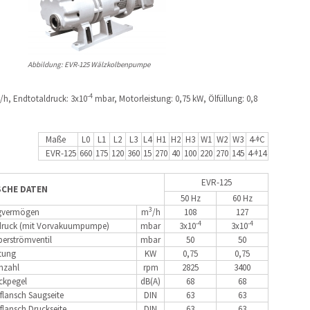
Abbildung: EVR-125 Wälzkolbenpumpe
-4
/h, Endtotaldruck: 3x10
mbar, Motorleistung: 0,75 kW, Ölfüllung: 0,8
Maße
L0
L1
L2
L3
L4
H1
H2
H3
W1
W2
W3
4-ᶲC
EVR-125
660
175
120
360
15
270
40
100
220
270
145
4-ᶲ14
EVR-125
SCHE DATEN
50 Hz
60 Hz
3
gvermögen
m
/h
108
127
-4
-4
druck (mit Vorvakuumpumpe)
mbar
3x10
3x10
erströmventil
mbar
50
50
tung
KW
0,75
0,75
hzahl
rpm
2825
3400
ckpegel
dB(A)
68
68
flansch Saugseite
DIN
63
63
flansch Druckseite
DIN
63
63