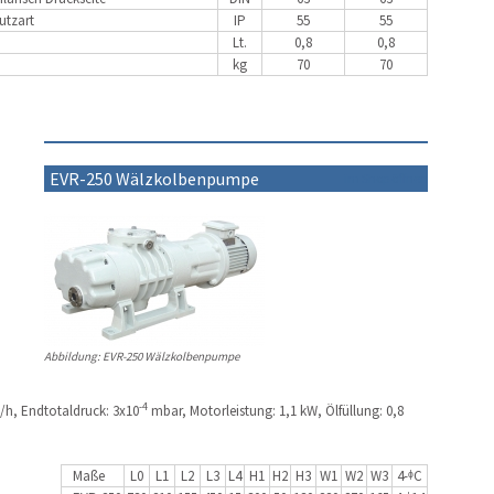
utzart
IP
55
55
Lt.
0,8
0,8
kg
70
70
EVR-250 Wälzkolbenpumpe
im Shop öffnen
Abbildung: EVR-250 Wälzkolbenpumpe
-4
/h, Endtotaldruck: 3x10
mbar, Motorleistung: 1,1 kW, Ölfüllung: 0,8
Maße
L0
L1
L2
L3
L4
H1
H2
H3
W1
W2
W3
4-ᶲC