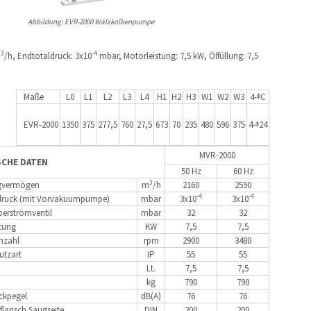
Abbildung: EVR-2000 Wälzkolbenpumpe
3
-4
m
/h, Endtotaldruck: 3x10
mbar, Motorleistung: 7,5 kW, Ölfüllung: 7,5
Maße
L0
L1
L2
L3
L4
H1
H2
H3
W1
W2
W3
4-ᶲC
EVR-2000
1350
375
277,5
760
27,5
673
70
235
480
596
375
4-ᶲ24
MVR-2000
SCHE DATEN
50 Hz
60 Hz
3
gvermögen
m
/h
2160
2590
-4
-4
druck (mit Vorvakuumpumpe)
mbar
3x10
3x10
erströmventil
mbar
32
32
tung
KW
7,5
7,5
hzahl
rpm
2900
3480
utzart
IP
55
55
Lt.
7,5
7,5
kg
790
790
ckpegel
dB(A)
76
76
flansch Saugseite
DIN
200
200