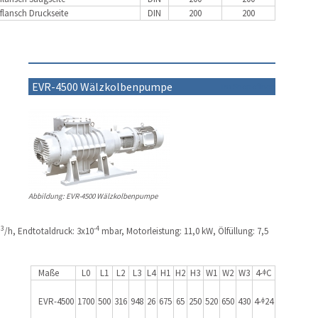
flansch Druckseite
DIN
200
200
EVR-4500 Wälzkolbenpumpe
im Shop öffnen
Abbildung: EVR-4500 Wälzkolbenpumpe
3
-4
m
/h, Endtotaldruck: 3x10
mbar, Motorleistung: 11,0 kW, Ölfüllung: 7,5
Maße
L0
L1
L2
L3
L4
H1
H2
H3
W1
W2
W3
4-ᶲC
EVR-4500
1700
500
316
948
26
675
65
250
520
650
430
4-ᶲ24