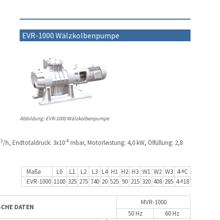
EVR-1000 Wälzkolbenpumpe
im Shop öffnen
Abbildung: EVR-1000 Wälzkolbenpumpe
3
-4
m
/h, Endtotaldruck: 3x10
mbar, Motorleistung: 4,0 kW, Ölfüllung: 2,8
Maße
L0
L1
L2
L3
L4
H1
H2
H3
W1
W2
W3
4-ᶲC
EVR-1000
1100
325
275
740
20
525
90
215
320
408
285
4-ᶲ18
MVR-1000
SCHE DATEN
50 Hz
60 Hz