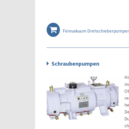
Feinvakuum Drehschieberpumpen
Schraubenpumpen
Hi
in
Ob
re
he
De
Du
ch