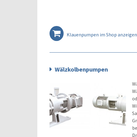
Klauenpumpen im Shop anzeigen
Wälzkolbenpumpen
W
Wä
od
Wi
Sa
Gr
be
Dr