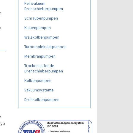
Feinvakuum
Drehschieberpumpen
n
Schraubenpumpen
n
Klauenpumpen
Wälzkolbenpumpen
Turbomolekularpumpen
Membranpumpen
Trockenlaufende
Drehschieberpumpen
Kolbenpumpen
Vakuumsysteme
Drehkolbenpumpen
e
Typ