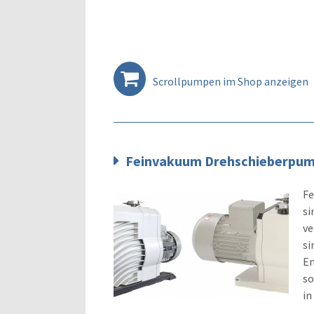
Scrollpumpen im Shop anzeigen
Feinvakuum Drehschieberpu
Fe
si
ve
si
En
so
in