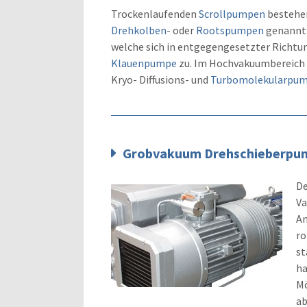
Trockenlaufenden
Scrollpumpen
bestehen
Drehkolben
- oder
Rootspumpen
genannt 
welche sich in entgegengesetzter Richtun
Klauenpumpe
zu. Im Hochvakuumbereich
Kryo- Diffusions- und
Turbomolekularpu
Grobvakuum Drehschieberpu
De
V
An
ro
st
ha
Mö
ab