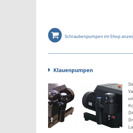
Schraubenpumpen im Shop anze
Klauenpumpen
De
Va
un
Ko
Di
Dr
La