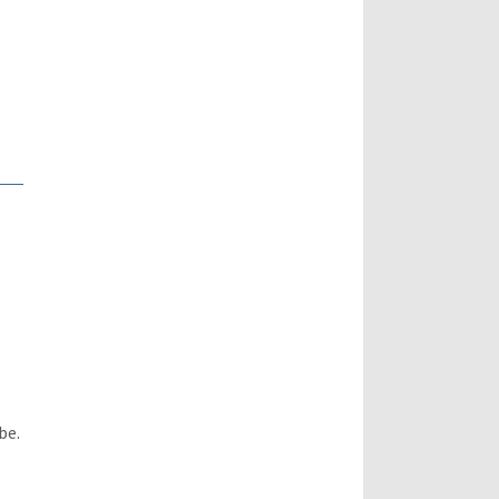
.
be.