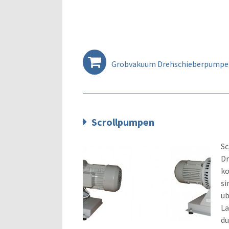
Grobvakuum Drehschieberpumpen
Scrollpumpen
Sc
Dr
ko
si
üb
La
du