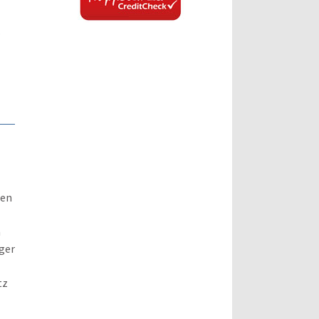
.
ien
n
iger
tz