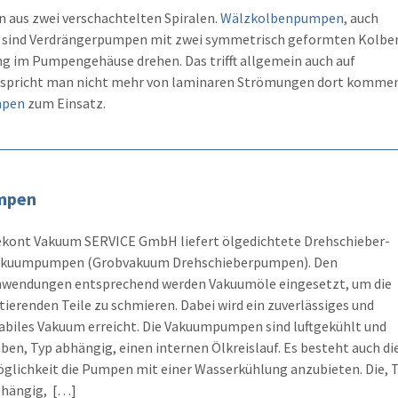
 aus zwei verschachtelten Spiralen.
Wälzkolbenpumpen
, auch
sind Verdrängerpumpen mit zwei symmetrisch geformten Kolbe
g im Pumpengehäuse drehen. Das trifft allgemein auch auf
 spricht man nicht mehr von laminaren Strömungen dort komme
mpen
zum Einsatz.
mpen
kont Vakuum SERVICE GmbH liefert ölgedichtete Drehschieber-
akuumpumpen (Grobvakuum Drehschieberpumpen). Den
wendungen entsprechend werden Vakuumöle eingesetzt, um die
tierenden Teile zu schmieren. Dabei wird ein zuverlässiges und
abiles Vakuum erreicht. Die Vakuumpumpen sind luftgekühlt und
ben, Typ abhängig, einen internen Ölkreislauf. Es besteht auch di
glichkeit die Pumpen mit einer Wasserkühlung anzubieten. Die, 
hängig, […]