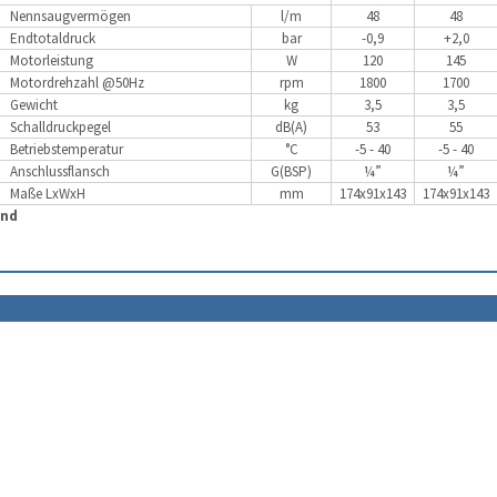
Nennsaugvermögen
l/m
48
48
Endtotaldruck
bar
-0,9
+2,0
Motorleistung
W
120
145
Motordrehzahl @50Hz
rpm
1800
1700
Gewicht
kg
3,5
3,5
Schalldruckpegel
dB(A)
53
55
Betriebstemperatur
°C
-5 - 40
-5 - 40
Anschlussflansch
G(BSP)
¼”
¼”
Maße LxWxH
mm
174x91x143
174x91x143
and
im Shop öffne