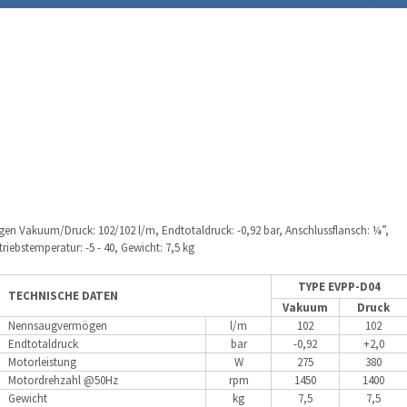
n Vakuum/Druck: 102/102 l/m, Endtotaldruck: -0,92 bar, Anschlussflansch: ¼”,
riebstemperatur: -5 - 40, Gewicht: 7,5 kg
TYPE EVPP-D04
TECHNISCHE DATEN
Vakuum
Druck
Nennsaugvermögen
l/m
102
102
Endtotaldruck
bar
-0,92
+2,0
Motorleistung
W
275
380
Motordrehzahl @50Hz
rpm
1450
1400
Gewicht
kg
7,5
7,5