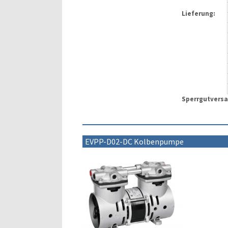
Lieferung:
Sperrgutvers
EVPP-D02-DC Kolbenpumpe