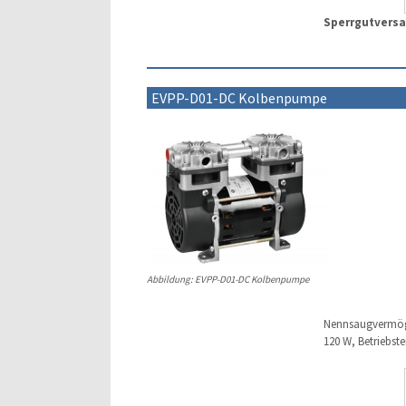
Sperrgutvers
EVPP-D01-DC Kolbenpumpe
Abbildung: EVPP-D01-DC Kolbenpumpe
Nennsaugvermögen
120 W, Betriebste