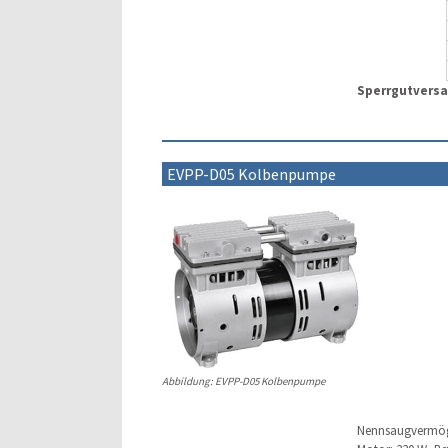
Sperrgutvers
EVPP-D05 Kolbenpumpe
Abbildung: EVPP-D05 Kolbenpumpe
Nennsaugvermöge