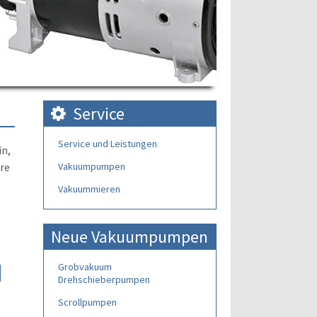
Service
Service und Leistungen
in,
hre
Vakuumpumpen
Vakuummieren
Neue Vakuumpumpen
Grobvakuum
n
Drehschieberpumpen
Scrollpumpen