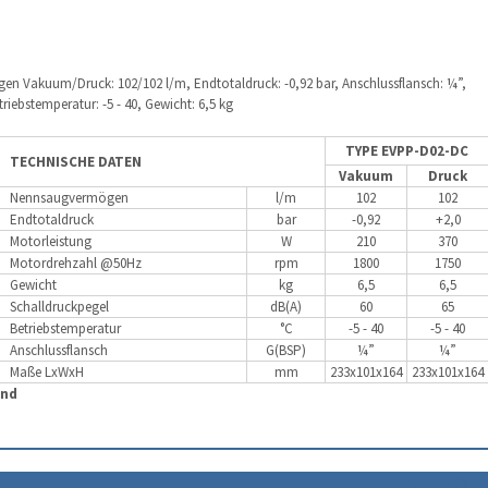
n Vakuum/Druck: 102/102 l/m, Endtotaldruck: -0,92 bar, Anschlussflansch: ¼”,
riebstemperatur: -5 - 40, Gewicht: 6,5 kg
TYPE EVPP-D02-DC
TECHNISCHE DATEN
Vakuum
Druck
Nennsaugvermögen
l/m
102
102
Endtotaldruck
bar
-0,92
+2,0
Motorleistung
W
210
370
Motordrehzahl @50Hz
rpm
1800
1750
Gewicht
kg
6,5
6,5
Schalldruckpegel
dB(A)
60
65
Betriebstemperatur
°C
-5 - 40
-5 - 40
Anschlussflansch
G(BSP)
¼”
¼”
Maße LxWxH
mm
233x101x164
233x101x164
and
im Shop öffne