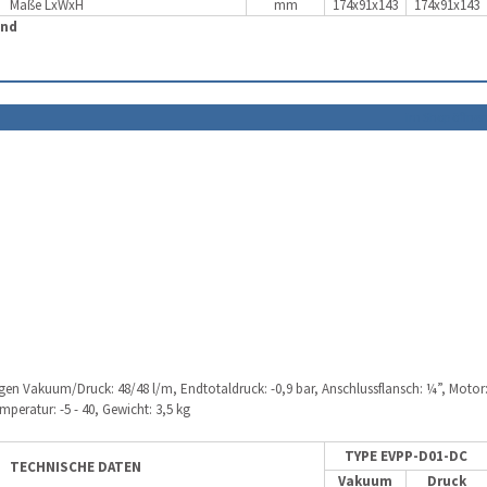
Maße LxWxH
mm
174x91x143
174x91x143
and
im Shop öffne
 Vakuum/Druck: 48/48 l/m, Endtotaldruck: -0,9 bar, Anschlussflansch: ¼”, Motor
mperatur: -5 - 40, Gewicht: 3,5 kg
TYPE EVPP-D01-DC
TECHNISCHE DATEN
Vakuum
Druck