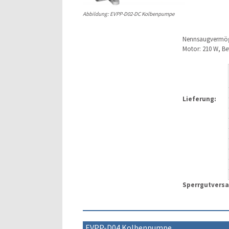
Abbildung: EVPP-D02-DC Kolbenpumpe
Nennsaugvermöge
Motor: 210 W, Bet
Lieferung:
Sperrgutvers
EVPP-D04 Kolbenpumpe