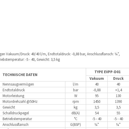
n Vakuum/Druck: 40/40 l/m, Endtotaldruck: -0,88 bar, Anschlussflansch: ¼”,
iebstemperatur: -5 - 40, Gewicht: 3,5 kg
TYPE EVPP-D01
TECHNISCHE DATEN
Vakuum
Druck
Nennsaugvermögen
l/m
40
40
Endtotaldruck
bar
-0,88
+1,4
Motorleistung
W
95
130
Motordrehzahl @50Hz
rpm
1450
1390
Gewicht
kg
3,5
3,5
Schalldruckpegel
dB(A)
54
55
Betriebstemperatur
°C
-5 - 40
-5 - 40
Anschlussflansch
G(BSP)
¼”
¼”