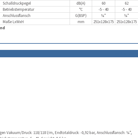
Schalldruckpegel
dB(A)
60
62
Betriebstemperatur
°C
-5 - 40
-5 - 40
Anschlussflansch
G(BSP)
¼”
¼”
Maße LxWxH
mm
251x128x175
251x128x175
and
im Shop öffne
n Vakuum/Druck: 118/118 l/m, Endtotaldruck: -0,92 bar, Anschlussflansch: ¼”,